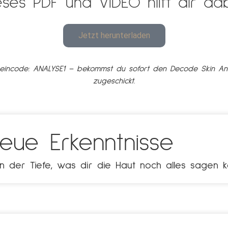
eses PDF und VIDEO hilft dir dab
Jetzt herunterladen
heincode: ANALYSE1 – bekommst du sofort den Decode Skin A
zugeschickt.
eue Erkenntnisse
n der Tiefe, was dir die Haut noch alles sagen k