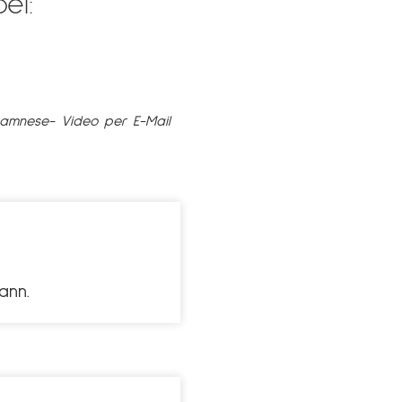
ei:
namnese- Video per E-Mail
ann.