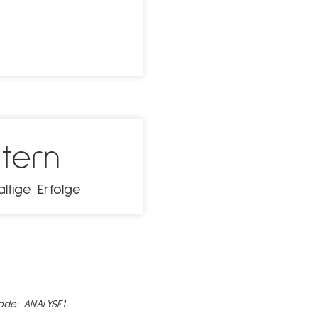
tern
ltige Erfolge
ode: ANALYSE1