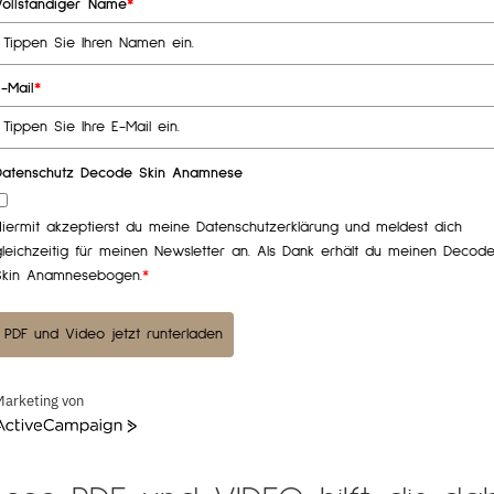
Vollständiger Name
*
E-Mail
*
Datenschutz Decode Skin Anamnese
Hiermit akzeptierst du meine Datenschutzerklärung und meldest dich
leichzeitig für meinen Newsletter an. Als Dank erhält du meinen Decode
Skin Anamnesebogen.
*
PDF und Video jetzt runterladen
Marketing von
ctiveCampaign